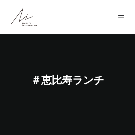
HOME
ABOUT
SERVICE
＃恵比寿ランチ
NEWS
RECRUIT
COMPANY
CONTACT