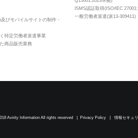
Q15001:2023準拠)
ISMS認証取得(ISO/IEC 27001:20
一般労働者派遣(派13-309411)
eb及びモバイルサイトの制作・
く特定労働者派遣事業
た商品販売業務
018 Avirity Information All rights reserved |
Privacy Policy
|
情報セキュ