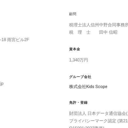
顧問
税理士法人信州中野合同事務
税 理 士 田中 信昭
18 雨宮ビル2F
資本金
1,340万円
グループ会社
jp
株式会社Kids Scope
免許・登録
財団法人 日本データ通信協会(10
プライバシーマーク認定 (第2100