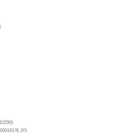
所
290)
0181号 JIS