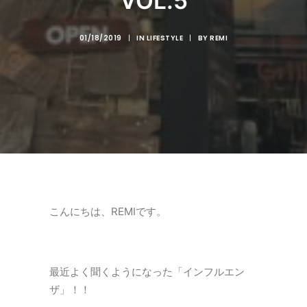
VOL.5
01/18/2019
|
IN
LIFESTYLE
|
BY
REMI
こんにちは、REMIです。
最近よく聞くようになった「インフルエン
ザ」！！