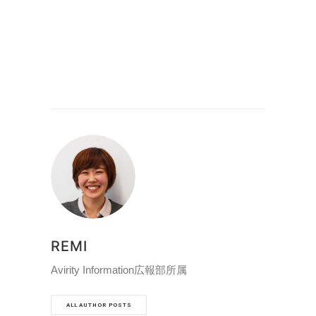
REMI
Avirity Information広報部所属
ALL AUTHOR POSTS