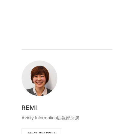
REMI
Avirity Information広報部所属
ALL AUTHOR POSTS