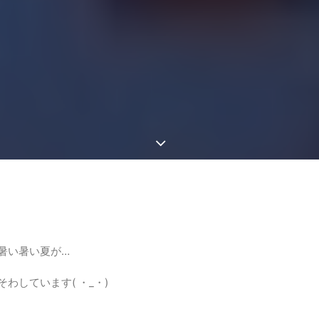
暑い暑い夏が…
しています( ・_・)