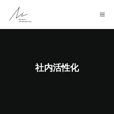
HOME
ABOUT
SERVICE
社内活性化
NEWS
RECRUIT
COMPANY
CONTACT