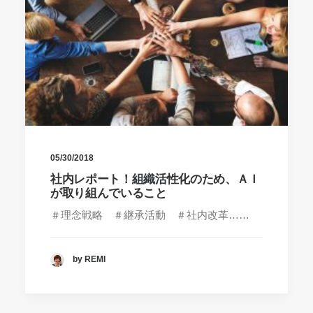
05/30/2018
社内レポート！組織活性化のため、ＡＩ
が取り組んでいること
＃理念戦略 ＃継承活動 ＃社内改革……
by REMI